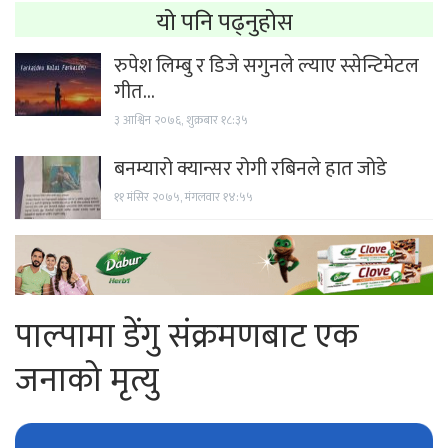
यो पनि पढ्नुहोस
रुपेश लिम्बु र डिजे सगुनले ल्याए स्सेन्टिमेटल
गीत…
३ आश्विन २०७६, शुक्रबार १८:३५
बनम्यारो क्यान्सर रोगी रबिनले हात जोडे
११ मंसिर २०७५, मंगलवार १४:५५
पाल्पामा डेंगु संक्रमणबाट एक
जनाको मृत्यु