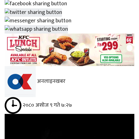
अनलाइनखबर
२०८० असोज ९ गते ७:२७