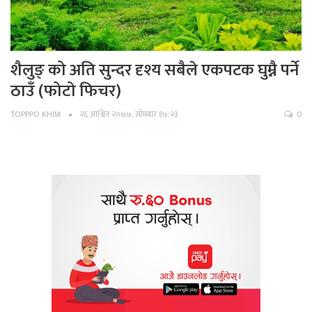
शैलुङ् को अति सुन्दर दृश्य सबैले एकपटक घुम्नै पर्ने
ठाउँ (फोटो फिचर)
TOPPPO KHIM
२६ आश्विन २०७७, सोमबार १७:२३
0