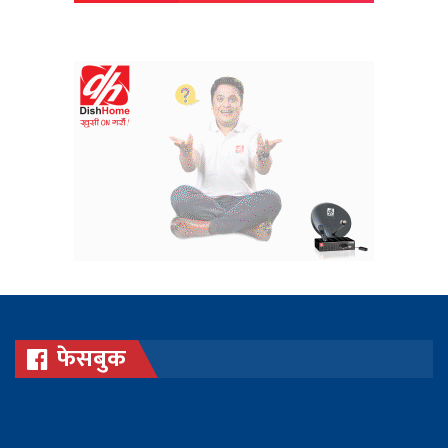
फेसबुक