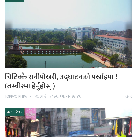
चिटिक्कै रानीपोखरी, उद्घाटनको पर्खाइमा !
(तस्वीरमा हेर्नुहोस् )
TOPPPO KHIM
२७ आश्विन २०७७, मंगलवार १७:४७
0
फोटो फिचर