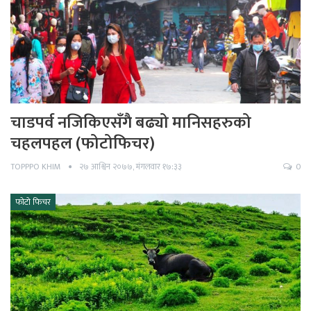
चाडपर्व नजिकिएसँगै बढ्यो मानिसहरुको
चहलपहल (फोटोफिचर)
TOPPPO KHIM
२७ आश्विन २०७७, मंगलवार १७:३३
0
फोटो फिचर