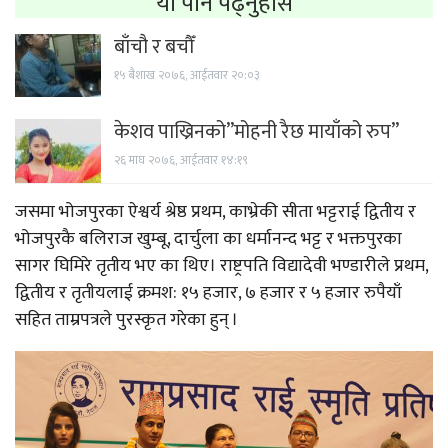
यो पनि पढ्नुहोस
बाँचौ र बचौँ
१५ बैशाख २०७६, आईतवार २०:०३
केशव पाख्रिनको”मोहनी रैछ मायाँको रुप”
२६ माघ २०७६, आईतवार १४:१९
जसमा भोजपुरका ऐश्वर्य श्रेष्ठ प्रथम, काभ्रेकी सीता भट्टराई द्वितीय र
भोजपुरकै बलिराज खुम्बू, दार्चुला का धर्मानन्द भट्ट र भक्तपुरका
सागर घिमिरे तृतीय भए का थिए। राष्ट्रपति विद्यादेवी भण्डारीले प्रथम,
द्वितीय र तृतीयलाई क्रमश: १५ हजार, ७ हजार र ५ हजार रुपैयाँ
सहित ताम्रपत्रले पुरस्कृत गरेका हुन् ।