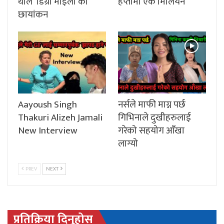
थाले ‘डिग्री माइला’को
हप्तामा एक मिलियन
छायांकन
Aayoush Singh
नर्सले माफी माग्न पर्छ
Thakuri Alizeh Jamali
गिभिनाले दुखीहरुलाई
New Interview
गरेको सहयोग आँखा
लाग्यो
PREV
NEXT
प्रतिक्रिया दिनुहोस