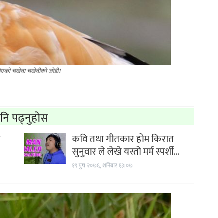
िएको चखेवा चखेवीको जोडी।
नि पढ्नुहोस
ै
कवि तथा गीतकार होम किरात
सुनुवार ले लेखे यस्तो मर्म स्पर्शी…
१९ पुष २०७६, शनिबार १३:०७