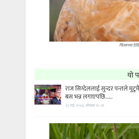
चितवनमा देख
यो प
राज सिग्देललाई सुन्दर पन्तले मुटुम
बस भन्न लगाएपछि……
२३ भाद्र २०७६, सोमबार १८:२६