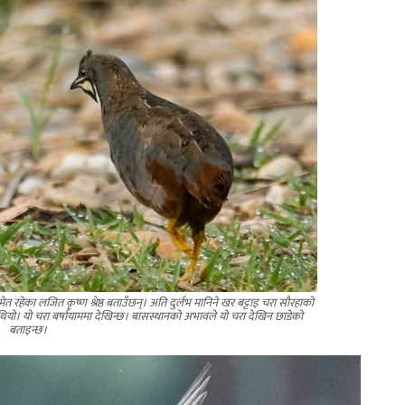
 रहेका लजित कृष्ण श्रेष्ठ बताउँछन्। अति दुर्लभ मानिने खर बट्टाइ चरा सौरहाको
थियो। यो चरा बर्षायाममा देखिन्छ। बासस्थानको अभावले यो चरा देखिन छाडेको
बताइन्छ।