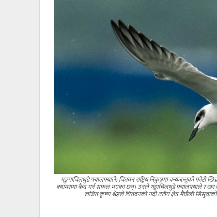
गङुगाचिलथुडे फ्यालफ्याले: चितवन राष्ट्रिय निकुञ्जमा वन्यजन्तुको फोटो खिच
क्यामरामा कैद गर्न सफल भएका छन्। उनले गङ्गाचिलथुडे फ्यालफ्याले र खर
लजित कृष्ण श्रेष्ठले चितवनको नदी तटीय क्षेत्र मैघौली सिसुव