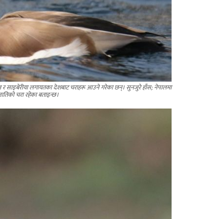
 भारत र साइबेरीया लगायतका देशबाट चराहरू आउने गरेका छन्। सुनजुरे हाँस; नेपालमा
जातिको चरा रहेका बताइन्छ।