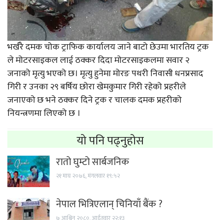
भर्खरै दमक चोक ट्राफिक कार्यालय जाने बाटो छेउमा भारतिय ट्रक
ले मोटरसाइकल लाई ठक्कर दिदा मोटरसाइकलमा सवार २
जनाको मृत्यु भएको छ। मृत्यु हुनेमा मोरङ पथरी निवासी धनप्रसाद
गिरी र उनका २९ बर्षिय छोरा खेमकुमार गिरी रहेको प्रहरीले
जनाएको छ भने ठक्कर दिने ट्रक र चालक दमक प्रहरीको
नियन्त्रणमा लिएको छ ।
यो पनि पढ्नुहोस
रातो घुम्टो सार्बजनिक
२१ माघ २०७६, मंगलवार १९:५२
नेपाल भित्रिएलान् चिनियाँ बैंक ?
७ आश्विन २०८०, आईतवार २२:१३