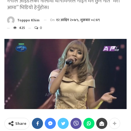
नेपाल आइडलकी नीलीमा थापामगरले गाईन मन छुने गीत “मेरी
आमा” भिडियो हेर्नुहोस।
On
१२ आश्विन २०७५, शुक्रबार ०८:४९
Topppo Khim
425
0
Share