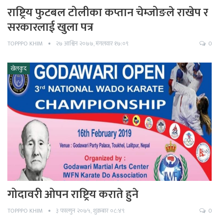
राष्ट्रिय फुटबल टोलीका कप्तान चेम्जोङले राखेप र
सरकारलाई खुला पत्र
TOPPPO KHIM
२७ आश्विन २०७७, मंगलवार १७:०९
0
खेलकुद
गोदावरी ओपन राष्ट्रिय कराते हुने
TOPPPO KHIM
३ फाल्गुन २०७५, शुक्रबार ०८:४९
0