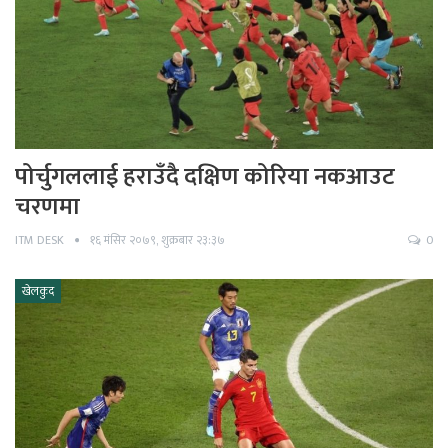
पोर्चुगललाई हराउँदै दक्षिण कोरिया नकआउट
चरणमा
ITM DESK
१६ मंसिर २०७९, शुक्रबार २३:३७
0
खेलकुद