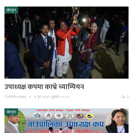
खेलकुद
उपाध्यक्ष कपमा काभ्रे च्याम्पियन
TOPPPO KHIM
४ पुष २०७५, बुधबार ०८:०८
0
खेलकुद