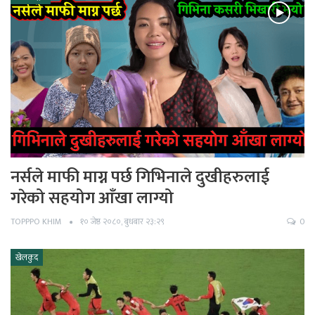
नर्सले माफी माग्न पर्छ गिभिनाले दुखीहरुलाई
गरेको सहयोग आँखा लाग्यो
TOPPPO KHIM
१० जेष्ठ २०८०, बुधबार २३:२९
0
खेलकुद