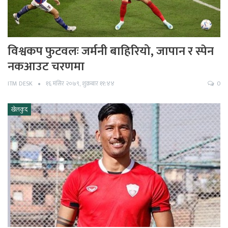
विश्वकप फुटवलः जर्मनी बाहिरियो, जापान र स्पेन
नकआउट चरणमा
ITM DESK
१६ मंसिर २०७९, शुक्रबार ११:४४
0
खेलकुद