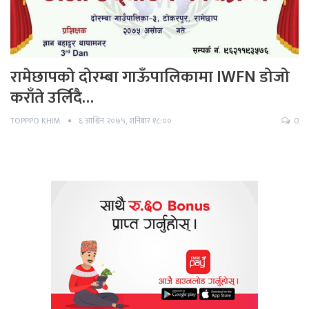
रामेछापको दोरम्बा गाऊँपालिकामा IWFN डोजो
कराँते उर्लिदै…
TOPPPO KHIM
६ आश्विन २०७५, शनिबार १८:००
0