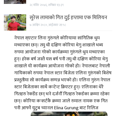
२८ मंसिर २०७६, शनिबार १३:३९
सुरेस लामाको गित दुई हप्तामा एक मिलियन
७ आश्विन २०८०, आईतवार २१:५८
नेपाल स्एटार लिना गुरुंगले कोरियामा सांगितिक धुम
मच्चाएका छन्। तमु धी दक्षिण कोरिया थेगु शाखाले भब्य
रुपमा आयोजना गरेको कार्यक्रम्मा गुरुंगले धुम मच्चाएका
हुन्। हरेक बर्ष जस्तै यस बर्ष पनी तमु धी दक्षिण कोरिया थेगु
शाखाले यो कार्यक्रम आयोजना गरेको हो। नेपालबाट नेपाली
गायिकाको रुपमा नेपाल स्टार बिजेता एलिना गुरुंगको बिशेष
प्रस्तुतीमा सो कार्यक्रम सम्पन्न भएको हो। एलिना गुरुंग नेपाल
स्टार बिजेताका साथै कन्टेन्ट क्रिएटर हुन्। एलिनाका धेरै
गितहरु रेकर्डेड छन् भने दर्जनौँ गितहरु रेकर्डका क्रम्मा रहेका
छन्। कोरिया कन्सर्टकै क्रम्मा जाले रुमाल नामक एक गित
पनी आफ्नै युटुब च्यानल Elina Gurung बाट रिलिज