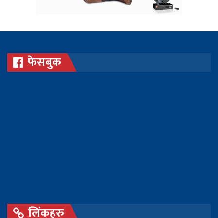
फेसबुक
लिंकहरु