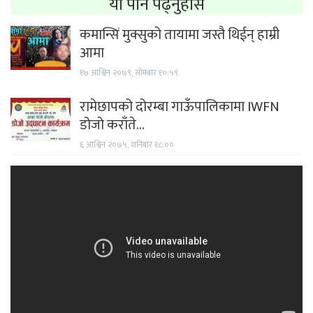
यो पनि पढ्नुहोस
कमान्सिं मुक्सुको तायामा जस्तै थिईन् हाम्री
आमा
१७ आश्विन २०७९, सोमबार १०:५९
रामेछापको दोरम्बा गाऊँपालिकामा IWFN
डोजो कराँते…
६ आश्विन २०७५, शनिबार १८:००