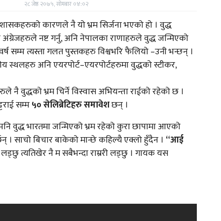
२८ जेष्ठ २०७५, सोमबार ०४:०२
शासकहरुको कारणले नै यो भ्रम सिर्जना भएको हो । वुद्ध
अंग्रेजहरुले नष्ट गर्नु, अनि नेपालका राणाहरुले वुद्ध जन्मिएको
ष सम्म त्यस्ता गलत पुस्तकहरु विश्वभरि फैलियो –उनी भन्छन् ।
ीय स्थलहरु अनि एयरपोर्ट–एयरपोर्टहरुमा वुद्धको स्टीकर,
े नै वुद्धको भ्रम चिर्ने विस्वास अभियन्ता राईको रहेको छ ।
्टराई सम्म
५० सेलिब्रेटिहरु समावेश
छन् ।
ई पनि वुद्ध भारतमा जन्मिएको भ्रम रहेको कुरा छापामा आएको
्छन् । साचो बिचार बाकेको मान्छे कहिल्यै एक्लो हुँदैन ।
“आई
लड्छु त्यतिखेर नै म सबैभन्दा राम्ररी लड्छु । गायक यस