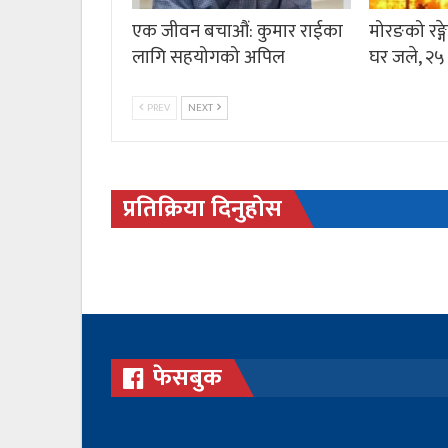
एक जीवन बचाऔं: कुमार राईका
मोरङको रङ्
लागि सहयोगको अपिल
घर जले, २५
PREV
NEXT
प्रतिक्रिया दिनुहोस
फेसबुक