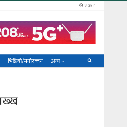
Sign In
भिडियो/मनोरन्जन
अन्य
मख्ख