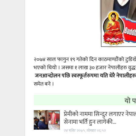
२०७४ साल फागुन १९ गतेको दिन काठमाण्डौंको टुडिख
भएको थियो । जसमा १ लाख ३० हजार नेपालीहरु वुद्ध
जनआन्दोलन पछि स्वस्फूर्तरुपमा यति धेरै नेपालीहरु
समेत बने ।
यो प
प्रेमीको नाममा सिन्दुर लगाएर नेपा
सेनामा भर्ति हुन लागेकी…
२४ मंसिर २०७५, सोमबार ०६:५२