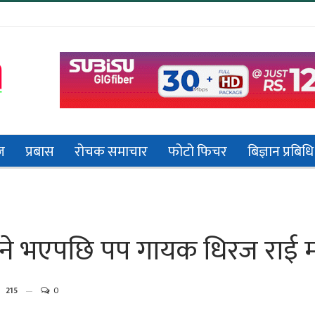
ज
प्रबास
रोचक समाचार
फोटो फिचर
बिज्ञान प्रबिधि
दिने भएपछि पप गायक धिरज राई 
215
0