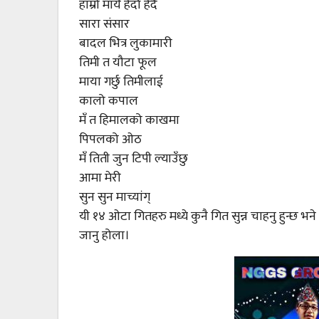
हाम्रो मायै हेर्दा हेर्दै
सारा संसार
बादल भित्र लुकामारी
तिमी त यौटा फूल
माया गर्छु तिमीलाई
कालो कपाल
मँ त हिमालको काखमा
पिपलको ओठ
मँ तिती जुन टिपी ल्याउँछु
आमा मेरी
सुन सुन माच्यांग्
यी १४ ओटा गितहरु मध्ये कुनै गित सुन्न चाहनु हुन्छ
जानु होला।