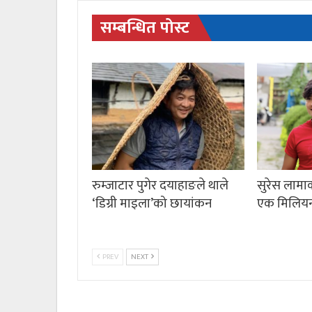
सम्बन्धित पोस्ट
रुम्जाटार पुगेर दयाहाङले थाले
सुरेस लामाक
‘डिग्री माइला’को छायांकन
एक मिलिय
PREV
NEXT