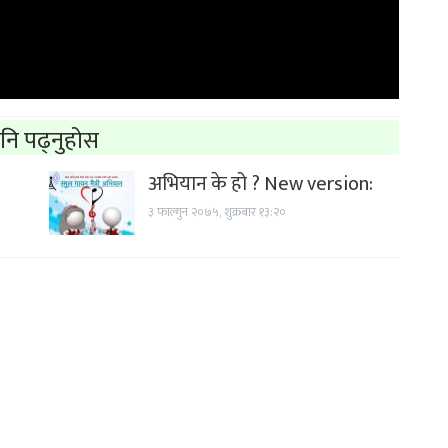
नि पढ्नुहोस
अभियान के हो ? New version:
३ फाल्गुन २०७५, शुक्रबार १३:२०