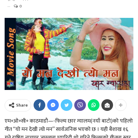
0
Share
एम॰ओ॰सी॰ काठमाडौ—-फिल्म छार ग्यालम(नयाँ बाटो)को पहिलो
गीत “यो मन देखी त्यो मन” सार्वजनिक भएको छ । यही बैशाख १६
गते राष्ट्रिय नाचघर जमलमा च्यारिटी शो गरिने फिल्मको गीतमा स्वर