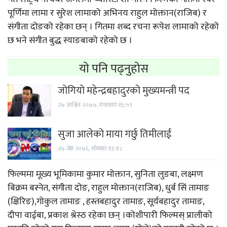
पूर्णिमा लामा र सुरेश लामाको अभिनय राहुल मोक्तान(राजिब) र
संगीता दोङको रहेका छन् । गितमा शब्द रचना रूपेश लामाको रहेको
छ भने संगीत बुद्ध स्याङबाको रहेको छ ।
यो पनि पढ्नुहोस
जोगियो महेन्द्रबहादुरको मुख्यमन्त्री पद
२७ आश्विन २०७७, मंगलवार १६:५९
सुजा आलेको माया गर्छु तिमीलाई
२७ जेष्ठ २०७६, सोमबार १३:४८
फिल्ममा मूख्य भूमिकामा कुमार मोक्तान, सुनिता लुङबा, लक्ष्मण
बिक्रम बस्नेत, संगीता दोङ, राहुल मोक्तान(राजिब), धुर्ब सिं तामाङ
(क्षिरिङ),गोकुल तामाङ , हस्तबहादुर तामाङ, सूर्यबहादुर तामाङ,
दीपा वाईबा, प्रकाश श्रेस्ठ रहेका छन् ।कोशीपारी फिल्मस् प्रालीको