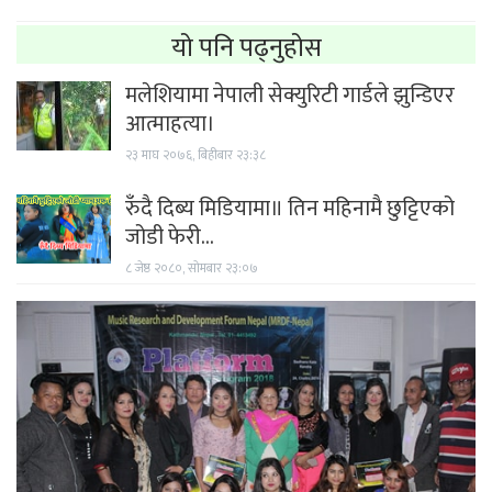
यो पनि पढ्नुहोस
मलेशियामा नेपाली सेक्युरिटी गार्डले झुन्डिएर
आत्माहत्या।
२३ माघ २०७६, बिहीबार २३:३८
रुँदै दिब्य मिडियामा॥ तिन महिनामै छुट्टिएको
जोडी फेरी…
८ जेष्ठ २०८०, सोमबार २३:०७