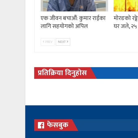
एक जीवन बचाऔं: कुमार राईका
मोरङको रङ्
लागि सहयोगको अपिल
घर जले, २५
PREV
NEXT
प्रतिक्रिया दिनुहोस
फेसबुक