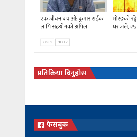
एक जीवन बचाऔं: कुमार राईका
मोरङको रङ्
लागि सहयोगको अपिल
घर जले, २५
PREV
NEXT
प्रतिक्रिया दिनुहोस
फेसबुक