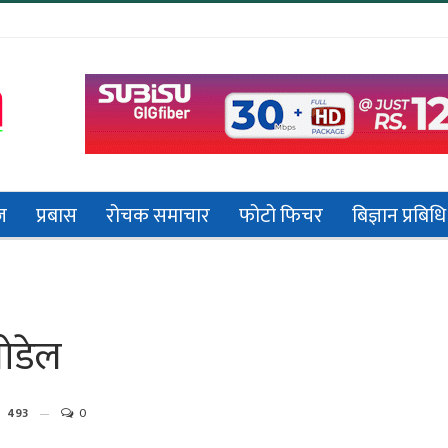
ज
प्रबास
रोचक समाचार
फोटो फिचर
बिज्ञान प्रबिधि
ोडेल
493
0