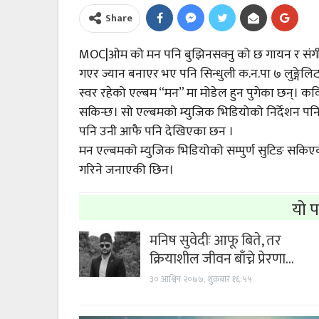
Share
MOC|ओम को मन पनि बुझिनसक्नु को छ गायन र संगी
गएर ज्यान बनाएर भए पनि सिन्धुली क.न.पा ७ लुङ्गेलि
स्वर रहेको एल्बम “मन” मा मोडेल हुन पुगेका छन्। कव
सकिन्छ। सो एल्बमको म्युजिक भिडियोको निर्देशन प
पनि उनी आफै पनि देखिएका छन ।
मन एल्बमको म्युजिक भिडियोको सम्पुर्ण सुटिङ सकिए
गरिने जनाएकी छिन।
यो प
मनिष सुवेदीः आफू बिते, तर
क्रियाशील जीवन बाँच्ने प्रेरणा…
३० आश्विन २०७७, शुक्रबार १६:५५