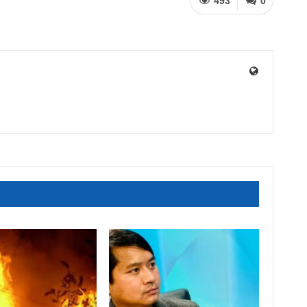
493
0